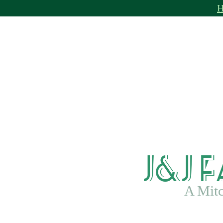
J&J 
A Mitc